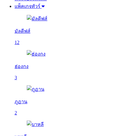
แพ็คเกจทัวร์
มัลดีฟส์
12
ฮ่องกง
3
ภูฏาน
2