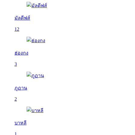
มัลดีฟส์
12
ฮ่องกง
3
ภูฏาน
2
บาหลี
1