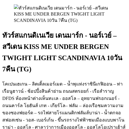
ทัวร์สแกนดิเนเวีย เดนมาร์ก - นอร์เวย์ –
สวีเดน KISS ME UNDER BERGEN
TWIGHT LIGHT SCANDINAVIA 10วัน
7คืน (TG)
โคเปนเฮเกน – ลิตเติ้ลเมอร์เมด – น้ำพุแห่งราชินีเกฟิออน – ท่า
เรือนูฮาวน์ - ช้อปปิ้งสินค้าย่าน ถนนสตรอยก์ - เรือสำราญ
DFDS ห้องหน้าต่างเห็นทะเล - ออสโล – อุทยานฟรอกเนอร์ -
ถนนคาร์ล โยฮันส์ เกท - เกียร์โล– ฟลัม – ล่องเรือชมความงาม
ของซองฟยอร์ด – รถไฟสายโรแมนติกฟลัมส์บาน่า - น้ำตกจอ
สฟอสเซ่น - วอส- เบอร์เก้น - ขึ้นรถรางไฟฟ้าชมเมืองแบบพาโน
ราม่า - ออสโล - ศาลาว่าการเมืองออสโล - ออสโลโอเปราเฮ้าส์