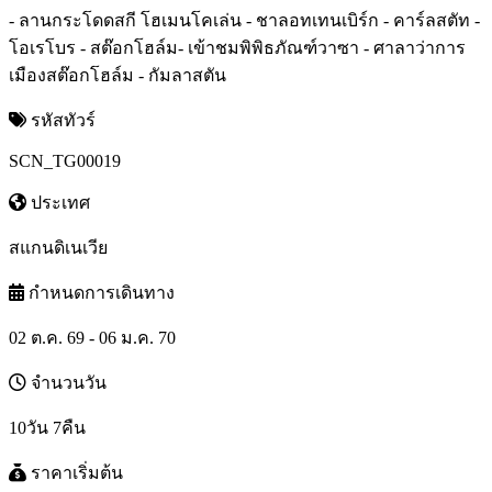
- ลานกระโดดสกี โฮเมนโคเล่น - ชาลอทเทนเบิร์ก - คาร์ลสตัท -
โอเรโบร - สต๊อกโฮล์ม- เข้าชมพิพิธภัณฑ์วาซา - ศาลาว่าการ
เมืองสต๊อกโฮล์ม - กัมลาสตัน
รหัสทัวร์
SCN_TG00019
ประเทศ
สแกนดิเนเวีย
กำหนดการเดินทาง
02 ต.ค. 69 - 06 ม.ค. 70
จำนวนวัน
10วัน 7คืน
ราคาเริ่มต้น