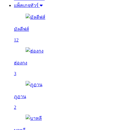
แพ็คเกจทัวร์
มัลดีฟส์
12
ฮ่องกง
3
ภูฏาน
2