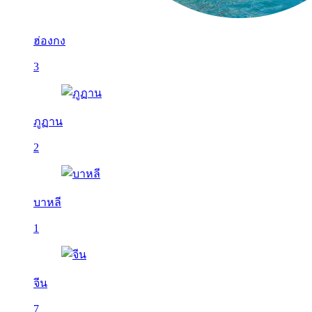
ฮ่องกง
3
ภูฏาน
2
บาหลี
1
จีน
7