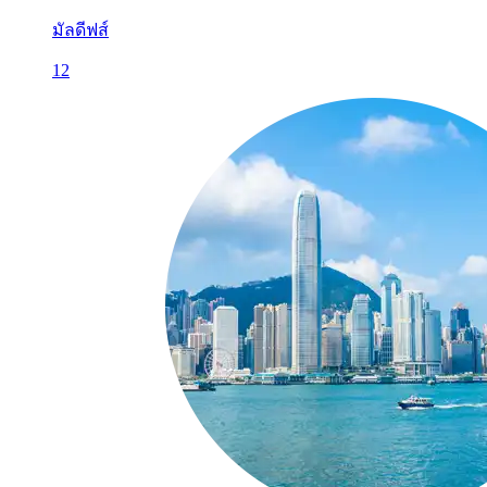
มัลดีฟส์
12