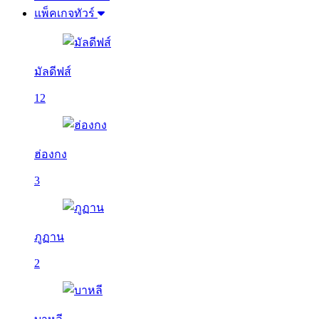
แพ็คเกจทัวร์
มัลดีฟส์
12
ฮ่องกง
3
ภูฏาน
2