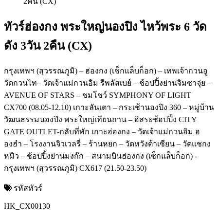
ทัวร์ฮ่องกง พระใหญ่นองปิง ไหว้พระ 6 วัด
ดัง 3วัน 2คืน (CX)
กรุงเทพฯ (สุวรรณภูมิ) – ฮ่องกง (เช็กแล็บก็อก) – เทพเจ้ากวนอู
วัดกวนไท– วัดเจ้าแม่กวนอิม รีพลัสเบย์ – ช้อปปิ้งย่านจิมซาจุ่ย –
AVENUE OF STARS – ชมโชว์ SYMPHONY OF LIGHT
CX700 (08.05-12.10) เกาะลันเตา – กระเช้านองปิง 360 – หมู่บ้าน
วัฒนธรรมนองปิง พระใหญ่เทียนถาน – อิสระช้อปปิ้ง CITY
GATE OUTLET-กลับที่พัก เกาะฮ่องกง – วัดเจ้าแม่กวนอิม ฮ
องฮำ – โรงงานจิวเวลรี่ – ร้านหยก – วัดหวังต้าเซียน – วัดแชกง
หมิว – ช้อปปิ้งย่านมงก๊ก – สนามบินฮ่องกง (เซ็กแล็บก็อก) -
กรุงเทพฯ (สุวรรณภูมิ) CX617 (21.50-23.50)
รหัสทัวร์
HK_CX00130