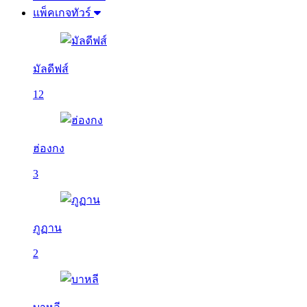
แพ็คเกจทัวร์
มัลดีฟส์
12
ฮ่องกง
3
ภูฏาน
2