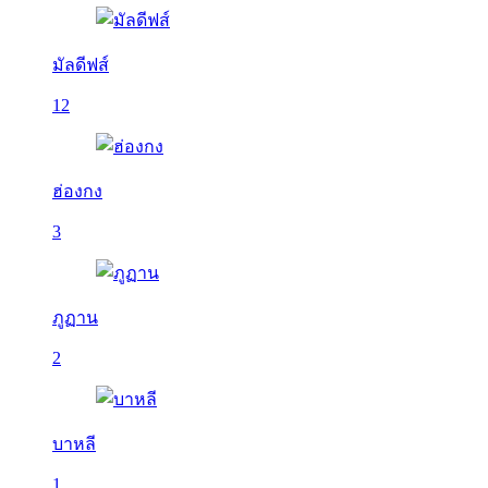
มัลดีฟส์
12
ฮ่องกง
3
ภูฏาน
2
บาหลี
1